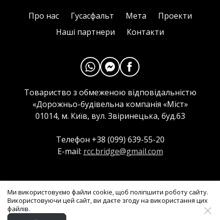
Про нас
Гусасфальт
Мета
Проекти
Наші партнери
Контакти
Товариство з обмеженою відповідальністю
«Дорожньо-будівельна компанія «Міст»
01014, м. Київ, вул. Звіринецька, буд.63
Телефон +38 (099) 639-55-20
E-mail:
rcc.bridge@gmail.com
Мапа сайту
Ми використовуємо файли cookie, щоб поліпшити роботу сайту.
Політика конфіденційності
Використовуючи цей сайт, ви даєте згоду на використання цих
2008 - 2026
файлів.